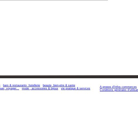
e
bars & restaurants, hotellerie
beaute, bien-etre & sante
A propos d'Infos commerces
jouer, voyager...
mode , accessoires & bijoux
vie pratique & services
Conditions générales d'utilisat