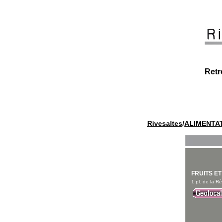
Retr
Rivesaltes
/
ALIMENTA
FRUITS E
1 pl. de la R