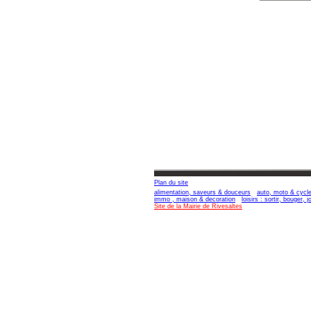
Plan du site
alimentation, saveurs & douceurs
auto, moto & cycl
immo , maison & decoration
loisirs : sortir, bouger, 
Site de la Mairie de Rivesaltes