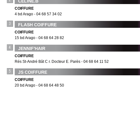
CELINE.B
COIFFURE
4 bd Arago - 04 68 57 34 02
FLASH COIFFURE
COIFFURE
15 bd Arago - 04 68 64 28 82
JENNIF'HAIR
COIFFURE
Rés St-André Bât C r. Docteur E. Parès - 04 68 64 11 52
JS COIFFURE
COIFFURE
20 bd Arago - 04 68 64 48 50
LA PEIGNERIE
COIFFURE - PRODUITS L'OREAL ET CAPIPLANTE 100% NATUREL
14 r. de la République - 04 68 64 10 51
MAI COIFFURE
COIFFURE
16 av. Mourère - 04 68 38 57 22