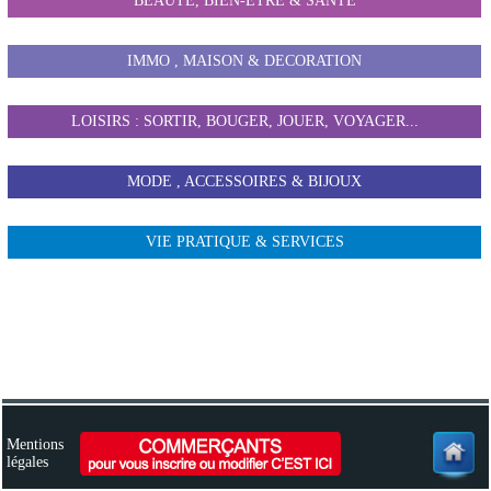
BEAUTE, BIEN-ETRE & SANTE
IMMO , MAISON & DECORATION
LOISIRS : SORTIR, BOUGER, JOUER, VOYAGER...
MODE , ACCESSOIRES & BIJOUX
VIE PRATIQUE & SERVICES
Mentions
légales